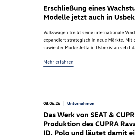
Erschließung eines Wachs
Modelle jetzt auch in Usbek
Volkswagen treibt seine internationale Wa
expandiert strategisch in neue Märkte. Mit
sowie der Marke Jetta in Usbekistan setzt
Meilenstein: Erstmals wird ein Exportmarkt
Mehr erfahren
in China gesteuert und mit Fahrzeugen aus C
03.06.26
Unternehmen
Das Werk von SEAT & CUPRA 
Produktion des CUPRA Rava
ID. Polo
und läutet damit ei