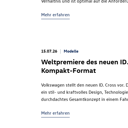
Verhältnis und ist optimal auf die Anforde
Den Einstieg markiert das Modell Trend ab 
Mehr erfahren
Ausstattungslinien Life und Style sind mit
29.195 Euro erhältlich. Die Variante mit k
nach dem
ID. Polo
mit der 52 kWh-Batterie
15.07.26
Modelle
Weltpremiere des neuen
ID
Kompakt-Format
Volkswagen stellt den neuen
ID. Cross
vor. 
ein stil- und kraftvolles Design, Technologi
durchdachtes Gesamtkonzept in einem Fahr
28.000 Euro bietet der
ID. Cross
ein Niveau 
Mehr erfahren
im Kleinwagen- und Kompaktsegment neue M
Innenraum am Wohlfühlambiente, das durch 
stoffbezogene Flächen und hohen Sitzkomfor