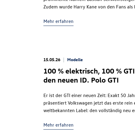
Zudem wurde Harry Kane von den Fans als 
ausgezeichnet. Er wird in Kürze seine Fuß
Mehr erfahren
hinterlassen.
15.05.26
Modelle
100 % elektrisch, 100 % GT
den neuen
ID. Polo GTI
Er ist der GTI einer neuen Zeit: Exakt 50 J
präsentiert Volkswagen jetzt das erste rein
weltbekannten Label: den vollständig neu 
von 166 kW (226 PS). Ein kraftvoller, hochag
Mehr erfahren
Kompaktsportwagen, der aus dem Stand he
knackt. Wie schon beim ersten GTI des Jahr