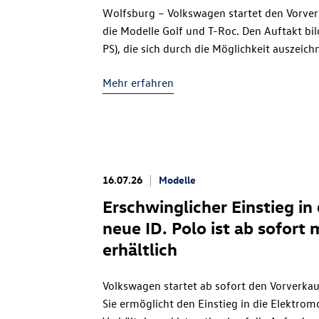
Wolfsburg – Volkswagen startet den Vorverk
die Modelle Golf und
T-Roc
. Den Auftakt bi
PS)
, die sich durch die Möglichkeit auszeichn
fahren – ganz ohne externes Laden. Mit d
Mehr erfahren
erweitert Volkswagen sein Angebot für Kund
Verbrauch, einen geringeren CO₂-Ausstoß,
zu verzichten. Die Preise starten ab 41.400
mit der Ausstattungslinie R-Line
. Der
T-Roc
Euro zu haben.
16.07.26
Modelle
Erschwinglicher Einstieg in 
neue
ID. Polo
ist ab sofort
erhältlich
Volkswagen startet ab sofort den Vorverka
Sie ermöglicht den Einstieg in die Elektrom