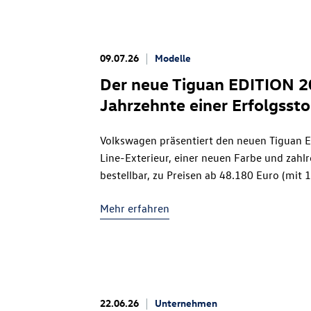
neue Infotainmentsystem „Innovision“ für e
Funktionen. Neben Technologien und Assis
Fahrzeugklassen sind drei Leistungsstufen
09.07.26
Modelle
Batteriegrößen (37 kWh und 52 kWh netto) 
Der neue Tiguan EDITION 20
von bis zu 427 Kilometern eignet sich der
I
Jahrzehnte einer Erfolgssto
Der Vorverkauf des neuen
ID. Cross
startet 
Volkswagen präsentiert den neuen Tiguan 
Line-Exterieur, einer neuen Farbe und zahlr
bestellbar, zu Preisen ab 48.180 Euro (mit
Unternehmen würdigt damit ein Fahrzeug, d
Mehr erfahren
Segment prägt und zum Erfolg der Marke V
Millionen Tiguan wurden seit Marktstart in
Zudem ist das beliebte SUV seit 2017 das 
Konzern.
22.06.26
Unternehmen