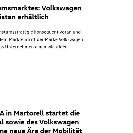
tumsmarktes: Volkswagen
istan erhältlich
chstumsstrategie konsequent voran und
 dem Markteintritt der Marke Volkswagen
 das Unternehmen einen wichtigen
 vollständig durch die Marke Volkswagen
hina beliefert.
in Martorell startet die
l sowie des Volkswagen
ne neue Ära der Mobilität