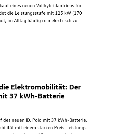
auf eines neuen Vollhybridantriebs für
ldet die Leistungsstufe mit 125 kW (170
et, im Alltag häufig rein elektrisch zu
em neuen Golf Hybrid bzw.
T-Roc
Hybrid
en, die Wert auf einen niedrigen
 hohen Komfort legen – ohne auf Fahrspaß
 Euro für den Golf Hybrid in Verbindung
Style
mit Hybridantrieb ist ab 44.470
die Elektromobilität: Der
 mit 37 kWh-Batterie
uf des neuen
ID. Polo
mit 37 kWh-Batterie.
obilität mit einem starken Preis-Leistungs-