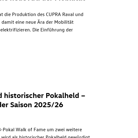
at die Produktion des CUPRA Raval und
amit eine neue Ära der Mobilität
lektrifizieren. Die Einführung der
ektromobilität auf dem gesamten
ojekt, das SEAT & CUPRA im Auftrag der
leitet, gehören vier vollelektrische
alle in Spanien hergestellt werden.
 historischer Pokalheld –
der Saison 2025/26
-Pokal Walk of Fame um zwei weitere
ird als historischer Pokalheld gewürdigt.