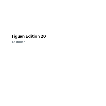
Tiguan Edition 20
12 Bilder
Golf
GTI
Clubsport
24h(((Golf
GTI
Clubsport