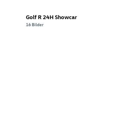
Verkauf
angeboten.)))
Golf R
24H Showcar
16 Bilder
GTI
Studien