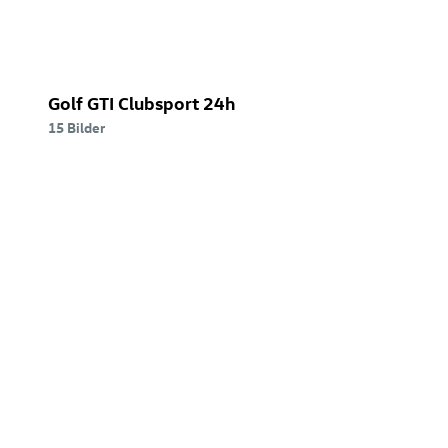
24h
-
Rennfahrzeug.)))
Golf GTI
Clubsport 24h
15 Bilder
ID.
Polo(((ID.
Polo
(155
kW)
-
Stromverbrauch
kombiniert