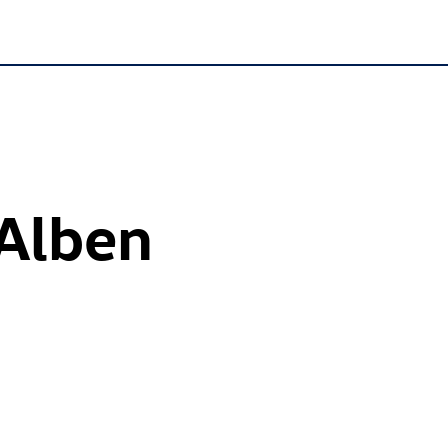
 Alben
Tiguan
Edition
20