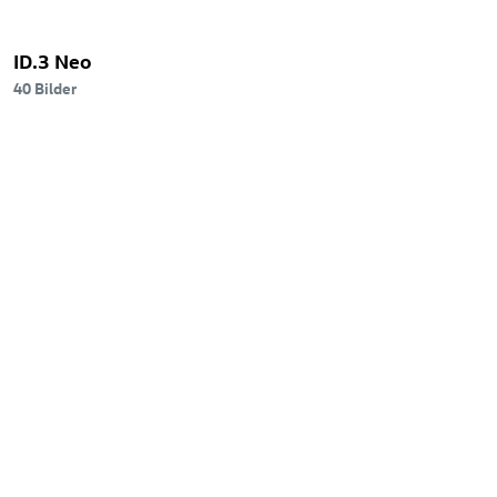
ID.3 Neo
40 Bilder
Das
Original
wird
50