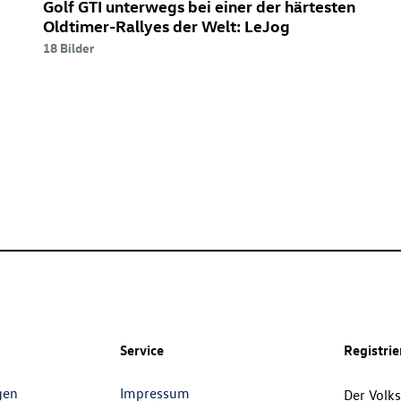
Golf GTI
unterwegs bei einer der härtesten
Welt:
Oldtimer-Rallyes der Welt: LeJog
LeJog
18 Bilder
Service
Registri
gen
Impressum
Der Volk