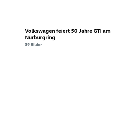
Nürburgring
Volkswagen feiert 50 Jahre GTI am
Nürburgring
39 Bilder
Golf
R
24H
Showcar(((Konzeptfahrzeug.
Fahrzeug
wird
nicht
zum