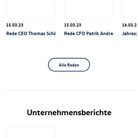
15.03.23
15.03.23
16.03.2
Rede CEO Thomas Schäfer, Annual Media Call 2023
Rede CFO Patrik Andreas Mayer, A
Jahres
Alle Reden
Unternehmensberichte