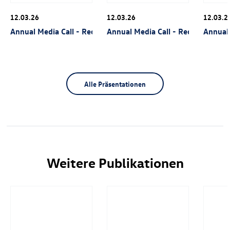
12.03.26
12.03.26
12.03.2
Annual Media Call - Rede Thomas Schäfer
Annual Media Call - Rede David P
Annual
Alle Präsentationen
Weitere Publikationen