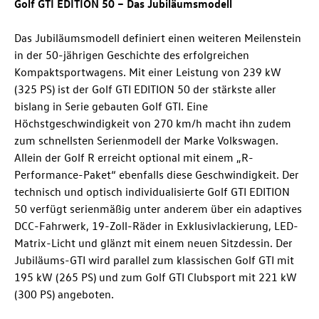
Golf GTI
EDITION 50 – Das Jubiläumsmodell
Das Jubiläumsmodell definiert einen weiteren Meilenstein
in der 50-jährigen Geschichte des erfolgreichen
Kompaktsportwagens. Mit einer Leistung von 239 kW
(325 PS)
ist der
Golf GTI
EDITION 50 der stärkste aller
bislang in Serie gebauten
Golf GTI
. Eine
Höchstgeschwindigkeit von 270 km/h macht ihn zudem
zum schnellsten Serienmodell der Marke Volkswagen.
Allein der
Golf R
erreicht optional mit einem „R-
Performance-Paket“ ebenfalls diese Geschwindigkeit. Der
technisch und optisch individualisierte
Golf GTI
EDITION
50
verfügt serienmäßig unter anderem über ein adaptives
DCC-Fahrwerk, 19-Zoll-Räder in Exklusivlackierung, LED-
Matrix-Licht und glänzt mit einem neuen Sitzdessin. Der
Jubiläums-GTI wird parallel zum klassischen
Golf GTI
mit
195 kW (265 PS)
und zum
Golf GTI
Clubsport mit 221 kW
(300 PS)
angeboten.