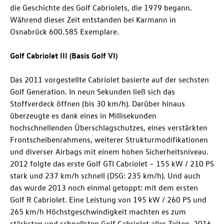
die Geschichte des Golf Cabriolets, die 1979 begann.
Während dieser Zeit entstanden bei Karmann in
Osnabrück 600.585 Exemplare.
Golf Cabriolet III (Basis Golf VI)
Das 2011 vorgestellte Cabriolet basierte auf der sechsten
Golf Generation. In neun Sekunden ließ sich das
Stoffverdeck öffnen (bis 30 km/h). Darüber hinaus
überzeugte es dank eines in Millisekunden
hochschnellenden Überschlagschutzes, eines verstärkten
Frontscheibenrahmens, weiterer Strukturmodifikationen
und diverser Airbags mit einem hohen Sicherheitsniveau.
2012 folgte das erste
Golf GTI
Cabriolet – 155 kW / 210 PS
stark und 237 km/h schnell (DSG: 235 km/h). Und auch
das wurde 2013 noch einmal getoppt: mit dem ersten
Golf R
Cabriolet. Eine Leistung von 195 kW / 260 PS und
265 km/h Höchstgeschwindigkeit machten es zum
stärksten und schnellsten Golf Cabriolet aller Zeiten. 2016