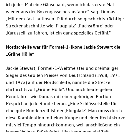
ich jedes Mal eine Gänsehaut, wenn ich das erste Mal
wieder aus der Boxengasse herausfahre“, sagt Dumas.
„Mit dem fast lautlosen ID.R durch so geschichtsträchtige
Streckenabschnitte wie ‚Flugplatz‘, ‚Fuchsröhre‘ oder
‚Karussell‘ zu fahren, ist ein ganz spezielles Gefühl.“
Nordschleife war für Formel-1-Ikone Jackie Stewart die
„Grüne Hölle“
Jackie Stewart, Formel-1-Weltmeister und dreimaliger
Sieger des Großen Preises von Deutschland (1968, 1971
und 1973) auf der Nordschleife, nannte die Strecke
ehrfurchtsvoll „Grüne Hölle“. Und auch heute gehen
Rennfahrer wie Dumas mit einer gehörigen Portion
Respekt an jede Runde heran. „Eine Schlüsselstelle für
eine gute Rundenzeit ist der ‚Flugplatz‘. Man muss durch
diese Kombination mit einer Kuppe und einer Rechtskurve
mit viel Tempo hindurchkommen, weil anschließend ein
langes Vollgas-Stück folgt. Hier kann man viel Zeit