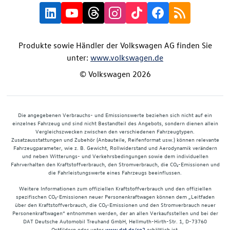
Produkte sowie Händler der Volkswagen AG finden Sie
unter:
www.volkswagen.de
© Volkswagen 2026
Die angegebenen Verbrauchs- und Emissionswerte beziehen sich nicht auf ein
einzelnes Fahrzeug und sind nicht Bestandteil des Angebots, sondern dienen allein
Vergleichszwecken zwischen den verschiedenen Fahrzeugtypen.
Zusatzausstattungen und Zubehör (Anbauteile, Reifenformat usw.) können relevante
Fahrzeugparameter, wie z. B. Gewicht, Rollwiderstand und Aerodynamik verändern
und neben Witterungs- und Verkehrsbedingungen sowie dem individuellen
Fahrverhalten den Kraftstoffverbrauch, den Stromverbrauch, die CO₂-Emissionen und
die Fahrleistungswerte eines Fahrzeugs beeinflussen.
Weitere Informationen zum offiziellen Kraftstoffverbrauch und den offiziellen
spezifischen CO₂-Emissionen neuer Personenkraftwagen können dem „Leitfaden
über den Kraftstoffverbrauch, die CO₂-Emissionen und den Stromverbrauch neuer
Personenkraftwagen“ entnommen werden, der an allen Verkaufsstellen und bei der
DAT Deutsche Automobil Treuhand GmbH, Hellmuth-Hirth-Str. 1, D-73760
Ostfildern oder unter
www.dat.de/co2
erhältlich ist.