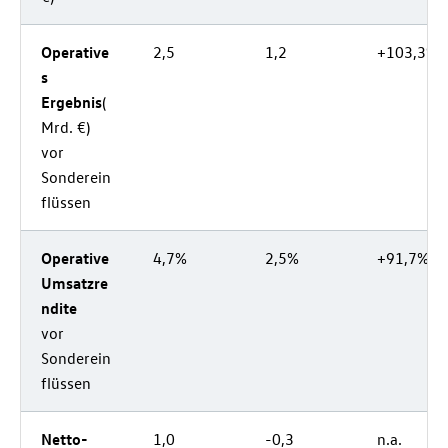
Operative
2,5
1,2
+103,3%
s
Ergebnis
(
Mrd. €)
vor
Sonderein
flüssen
Operative
4,7%
2,5%
+91,7%
Umsatzre
ndite
vor
Sonderein
flüssen
Netto-
1,0
-0,3
n.a.