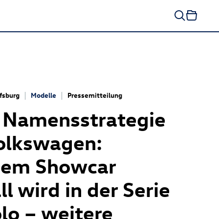
fsburg
Modelle
Pressemitteilung
 Namensstrategie
olkswagen:
dem Showcar
ll
wird in der Serie
olo
– weitere