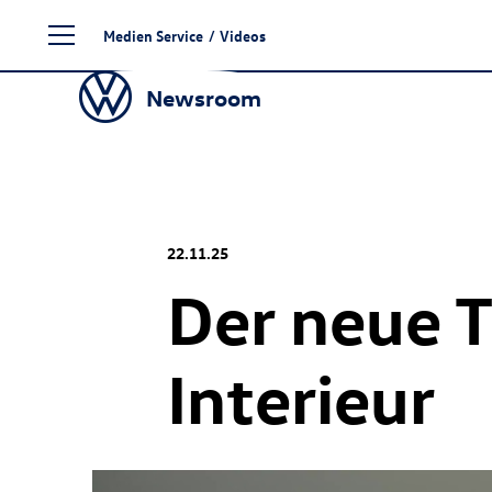
Zum
Medien Service
/
Videos
Seiteninhalt
springen
Newsroom
22.11.25
Der neue
T
Interieur