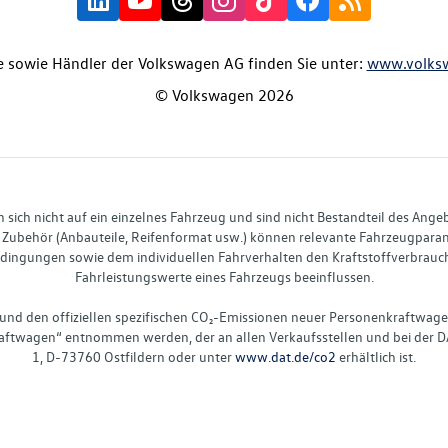
 sowie Händler der Volkswagen AG finden Sie unter:
www.volks
© Volkswagen 2026
ich nicht auf ein einzelnes Fahrzeug und sind nicht Bestandteil des Ange
Zubehör (Anbauteile, Reifenformat usw.) können relevante Fahrzeugparame
ingungen sowie dem individuellen Fahrverhalten den Kraftstoffverbrauch
Fahrleistungswerte eines Fahrzeugs beeinflussen.
 und den offiziellen spezifischen CO₂-Emissionen neuer Personenkraftwag
ftwagen“ entnommen werden, der an allen Verkaufsstellen und bei der D
1, D-73760 Ostfildern oder unter
www.dat.de/co2
erhältlich ist.