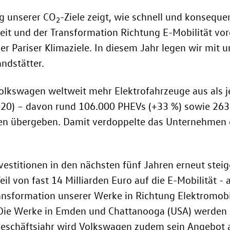
ng unserer CO
-Ziele zeigt, wie schnell und konsequ
2
it und der Transformation Richtung E-Mobilität vor
er Pariser Klimaziele. In diesem Jahr legen wir mit
ndstätter.
 Volkswagen weltweit mehr Elektrofahrzeuge aus als
20) – davon rund 106.000 PHEVs (+33 %) sowie 263.
en übergeben. Damit verdoppelte das Unternehmen 
estitionen in den nächsten fünf Jahren erneut steige
il von fast 14 Milliarden Euro auf die E-Mobilität - 
ansformation unserer Werke in Richtung Elektromobi
. Die Werke in Emden und Chattanooga (USA) werden 
eschäftsjahr wird Volkswagen zudem sein Angebot a