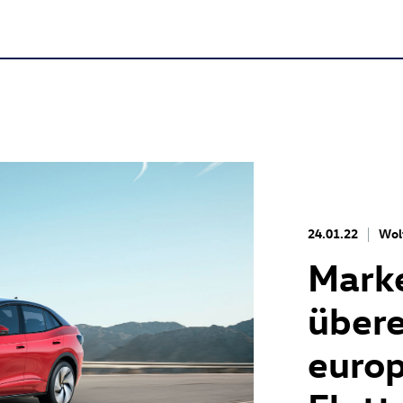
24.01.22
Wol
Mark
übere
europ