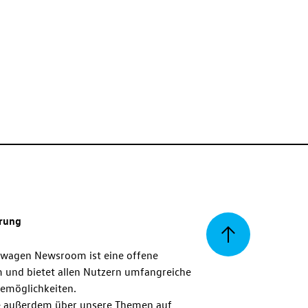
erung
Zurück
swagen Newsroom ist eine offene
m und bietet allen Nutzern umfangreiche
zum
emöglichkeiten.
 außerdem über unsere Themen auf