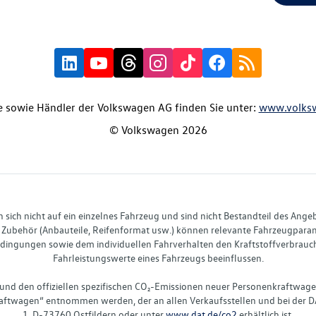
 sowie Händler der Volkswagen AG finden Sie unter:
www.volks
© Volkswagen 2026
ich nicht auf ein einzelnes Fahrzeug und sind nicht Bestandteil des Ange
Zubehör (Anbauteile, Reifenformat usw.) können relevante Fahrzeugparame
ingungen sowie dem individuellen Fahrverhalten den Kraftstoffverbrauch
Fahrleistungswerte eines Fahrzeugs beeinflussen.
 und den offiziellen spezifischen CO₂-Emissionen neuer Personenkraftwag
ftwagen“ entnommen werden, der an allen Verkaufsstellen und bei der D
1, D-73760 Ostfildern oder unter
www.dat.de/co2
erhältlich ist.