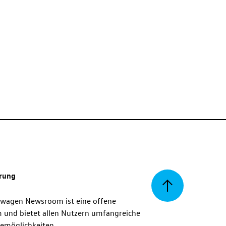
erung
Zurück
swagen Newsroom ist eine offene
m und bietet allen Nutzern umfangreiche
zum
emöglichkeiten.