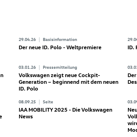
29.04.26
Basisinformation
29.0
Der neue
ID. Polo
- Weltpremiere
ID.
03.01.26
Pressemitteilung
03.0
en
Volkswagen zeigt neue Cockpit-
Der
Generation – beginnend mit dem neuen
Des
ID. Polo
08.09.25
Seite
03.0
IAA MOBILITY 2025 - Die Volkswagen
Neu
e
News
Vol
wir
Mod