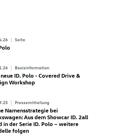
4.26
Seite
 Polo
1.26
Basisinformation
 neue
ID. Polo
- Covered Drive &
ign Workshop
9.25
Pressemitteilung
e Namensstrategie bei
kswagen: Aus dem Showcar
ID. 2all
d in der Serie
ID. Polo
– weitere
elle folgen