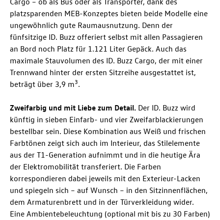
Cargo – ob als Bus oder als Transporter, dank des
platzsparenden MEB-Konzeptes bieten beide Modelle eine
ungewöhnlich gute Raumausnutzung. Denn der
fünfsitzige
ID. Buzz
offeriert selbst mit allen Passagieren
an Bord noch Platz für 1.121 Liter Gepäck. Auch das
maximale Stauvolumen des
ID. Buzz
Cargo, der mit einer
Trennwand hinter der ersten Sitzreihe ausgestattet ist,
3
beträgt über 3,9 m
.
Zweifarbig und mit Liebe zum Detail.
Der
ID. Buzz
wird
künftig in sieben Einfarb- und vier Zweifarblackierungen
bestellbar sein. Diese Kombination aus Weiß und frischen
Farbtönen zeigt sich auch im Interieur, das Stilelemente
aus der T1-Generation aufnimmt und in die heutige Ära
der Elektromobilität transferiert. Die Farben
korrespondieren dabei jeweils mit den Exterieur-Lacken
und spiegeln sich – auf Wunsch – in den Sitzinnenflächen,
dem Armaturenbrett und in der Türverkleidung wider.
Eine Ambientebeleuchtung (optional mit bis zu 30 Farben)