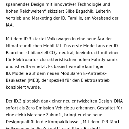
spannendes Design mit innovativer Technologie und
hohen Reichweiten“, skizziert Silke Bagschik, Leiterin
Vertrieb und Marketing der
ID. Familie
, am Vorabend der
IAA.
Mit dem
ID.3
startet Volkswagen in eine neue Ära der
klimafreundlichen Mobilität. Das erste Modell aus der ID.
Baureihe ist bilanziell CO
-neutral, beeindruckt mit einer
2
für Elektroautos charakteristischen hohen Fahrdynamik
und ist voll vernetzt. Es basiert wie alle künftigen
ID. Modelle
auf dem neuen Modularen E-Antriebs-
Baukasten (MEB), der speziell für den Elektroantrieb
konzipiert wurde.
Der
ID.3
gibt sich dank einer neu entwickelten Design-DNA
sofort als Zero Emission Vehicle zu erkennen. Gestaltet für
eine elektrisierende Zukunft, bringt er eine neue
Designqualität in die Kompaktklasse. „Mit dem
ID.3
fährt
Volkswagen in die Zukunft“, sagt Klaus Bischoff,