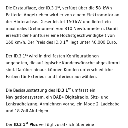
st
Die Erstauflage, der
ID.3
1
, verfügt über die 58-kWh-
Batterie. Angetrieben wird er von einem Elektromotor an
der Hinterachse. Dieser leistet 150 kW und liefert ein
maximales Drehmoment von 310 Newtonmetern. Damit
erreicht der Fünftürer eine Höchstgeschwindigkeit von
st
160 km/h. Der Preis des
ID.3
1
liegt unter 40.000 Euro.
st
Der
ID.3
1
wird in drei festen Konfigurationen
angeboten, die auf typische Kundenwünsche abgestimmt
sind. Darüber hinaus können Kunden unterschiedliche
Farben für Exterieur und Interieur auswählen.
st
Die Basisausstattung des
ID.3
1
umfasst ein
Navigationssystem, ein DAB+ Digitalradio, Sitz- und
Lenkradheizung, Armlehnen vorne, ein Mode 2-Ladekabel
und 18 Zoll Alufelgen.
st
Der
ID.3
1
Plus
verfügt zusätzlich über eine