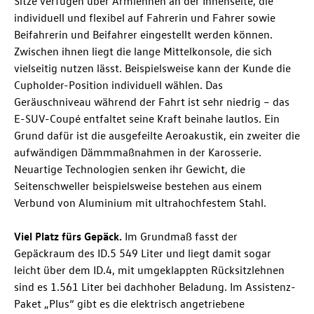
Sitze verfügen über Armlehnen an der Innenseite, die
individuell und flexibel auf Fahrerin und Fahrer sowie
Beifahrerin und Beifahrer eingestellt werden können.
Zwischen ihnen liegt die lange Mittelkonsole, die sich
vielseitig nutzen lässt. Beispielsweise kann der Kunde die
Cupholder-Position individuell wählen. Das
Geräuschniveau während der Fahrt ist sehr niedrig – das
E-SUV-Coupé entfaltet seine Kraft beinahe lautlos. Ein
Grund dafür ist die ausgefeilte Aeroakustik, ein zweiter die
aufwändigen Dämmmaßnahmen in der Karosserie.
Neuartige Technologien senken ihr Gewicht, die
Seitenschweller beispielsweise bestehen aus einem
Verbund von Aluminium mit ultrahochfestem Stahl.
Viel Platz fürs Gepäck.
Im Grundmaß fasst der
Gepäckraum des
ID.5
549 Liter und liegt damit sogar
leicht über dem
ID.4
, mit umgeklappten Rücksitzlehnen
sind es 1.561 Liter bei dachhoher Beladung. Im Assistenz-
Paket „Plus“ gibt es die elektrisch angetriebene