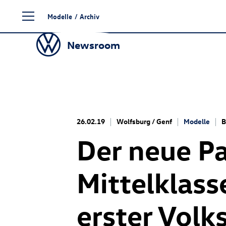
Zum
Modelle
/
Archiv
Seiteninhalt
springen
Newsroom
26.02.19
Wolfsburg / Genf
Modelle
B
Der neue Pa
Mittelklass
erster Volk