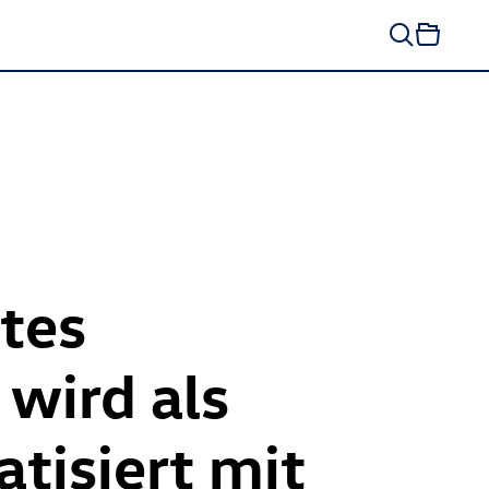
stes
 wird als
tisiert mit