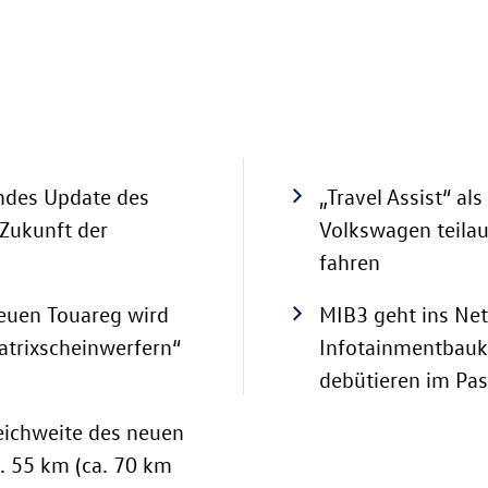
endes Update des
„Travel Assist“ al
 Zukunft der
Volkswagen teilau
fahren
neuen Touareg wird
MIB3 geht ins Ne
atrixscheinwerfern“
Infotainmentbauka
debütieren im Pas
Reichweite des neuen
a. 55 km
(ca. 70 km