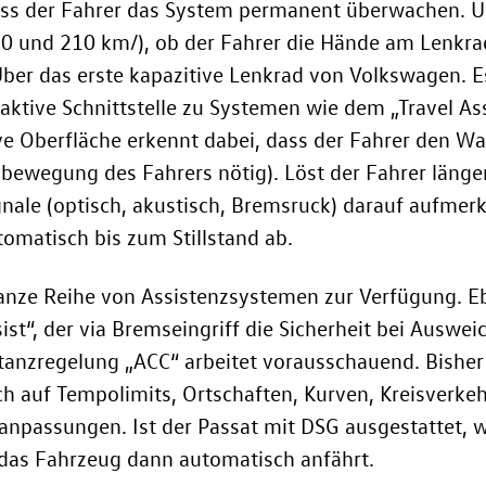
ss der Fahrer das System permanent überwachen. U
en 0 und 210 km/), ob der Fahrer die Hände am Lenkra
Über das erste kapazitive Lenkrad von Volkswagen. E
raktive Schnittstelle zu Systemen wie dem „Travel Ass
ive Oberfläche erkennt dabei, dass der Fahrer den Wa
kbewegung des Fahrers nötig). Löst der Fahrer läng
le (optisch, akustisch, Bremsruck) darauf aufmerks
omatisch bis zum Stillstand ab.
anze Reihe von Assistenzsystemen zur Verfügung. Eb
ist“, der via Bremseingriff die Sicherheit bei Ausw
tanzregelung „ACC“ arbeitet vorausschauend. Bisher
auch auf Tempolimits, Ortschaften, Kurven, Kreisverk
npassungen. Ist der Passat mit DSG ausgestattet, 
das Fahrzeug dann automatisch anfährt.