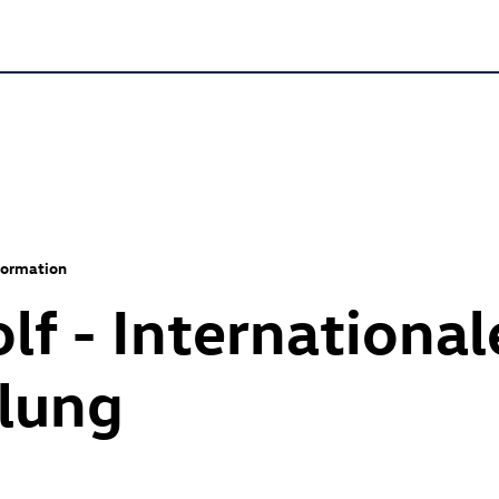
formation
lf
- International
llung