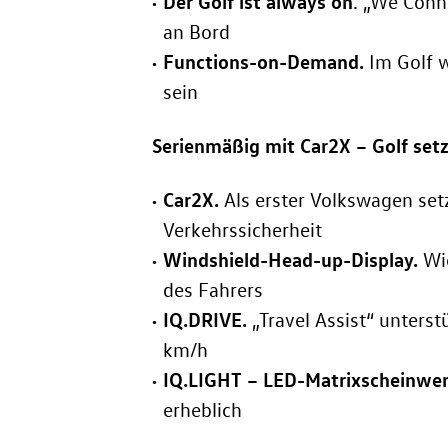
Der Golf ist always on
. „We Conn
an Bord
Functions-on-Demand.
Im Golf
w
sein
Serienmäßig mit Car2X – Golf setz
Car2X.
Als erster Volkswagen set
Verkehrssicherheit
Windshield-Head-up-Display.
Wi
des Fahrers
IQ.DRIVE.
„Travel Assist“ unters
km/h
IQ.LIGHT – LED-Matrixscheinwer
erheblich