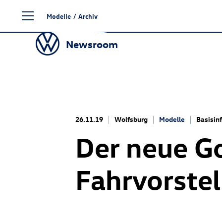
Zum
Modelle
/
Archiv
Seiteninhalt
springen
Newsroom
26.11.19
Wolfsburg
Modelle
Basisin
Der neue Go
Fahrvorste