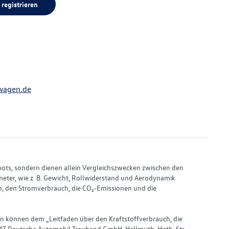
 registrieren
wagen.de
bots, sondern dienen allein Vergleichszwecken zwischen den
ter, wie z. B. Gewicht, Rollwiderstand und Aerodynamik
, den Stromverbrauch, die CO₂-Emissionen und die
en können dem „Leitfaden über den Kraftstoffverbrauch, die
AT Deutsche Automobil Treuhand GmbH, Hellmuth-Hirth-Str.