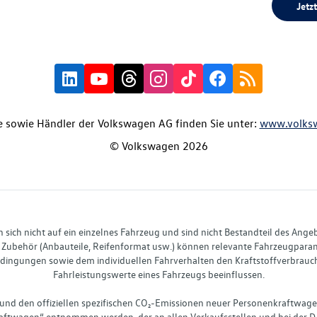
Jetzt
 sowie Händler der Volkswagen AG finden Sie unter:
www.volks
© Volkswagen 2026
ich nicht auf ein einzelnes Fahrzeug und sind nicht Bestandteil des Ange
Zubehör (Anbauteile, Reifenformat usw.) können relevante Fahrzeugparame
ingungen sowie dem individuellen Fahrverhalten den Kraftstoffverbrauch
Fahrleistungswerte eines Fahrzeugs beeinflussen.
 und den offiziellen spezifischen CO₂-Emissionen neuer Personenkraftwag
ftwagen“ entnommen werden, der an allen Verkaufsstellen und bei der D