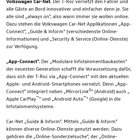
Volkswagen Car-Net.
Der
T-Roc
vernetzt den Fahrer und
alle Gäste an Bord innovativer und einfacher denn je. Sie
alle sind „always on", also wann immer sie wollen online.
Dazu stehen die Volkswagen Car-Net Applikationen „App-
Connect", „Guide & Inform" (verschiedenste Online-
Informationen) und „Security & Service (Online-Dienste)
zur Verfügung.
„App-Connect".
Der „Modulare Infotainmentbaukasten"
der neuesten Generation schafft die Voraussetzung dafür,
dass sich der
T-Roc
via „App-Connect" mit den aktuellen
Apple- und Android-Smartphones vernetzt. Denn „App-
Ò
Connect" integriert neben „MirrorLink
" (Android) auch „
™
™
Apple CarPlay
" und „Android Auto
" (Google) in die
Infotainmentsysteme.
Car-Net „Guide & Inform". Mittels „Guide & Inform"
können diverse Online-Dienste genutzt werden. Dazu
gehören die „Online-Sonderzielsuche", der „Online-