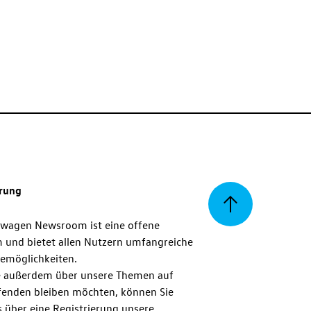
erung
Zurück
swagen Newsroom ist eine offene
m und bietet allen Nutzern umfangreiche
zum
emöglichkeiten.
 außerdem über unsere Themen auf
enden bleiben möchten, können Sie
Seitenanfang
 über eine Registrierung unsere