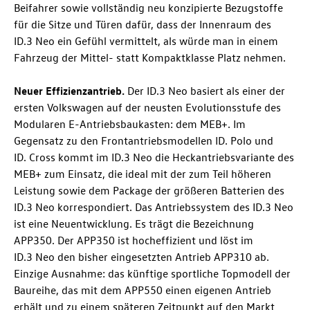
Beifahrer sowie vollständig neu konzipierte Bezugstoffe
für die Sitze und Türen dafür, dass der Innenraum des
ID.3 Neo
ein Gefühl vermittelt, als würde man in einem
Fahrzeug der Mittel- statt Kompaktklasse Platz nehmen.
Neuer Effizienzantrieb.
Der
ID.3 Neo
basiert als einer der
ersten Volkswagen auf der neusten Evolutionsstufe des
Modularen E-Antriebsbaukasten: dem MEB+. Im
Gegensatz zu den Frontantriebsmodellen
ID. Polo
und
ID. Cross
kommt im
ID.3 Neo
die Heckantriebsvariante des
MEB+ zum Einsatz, die ideal mit der zum Teil höheren
Leistung sowie dem Package der größeren Batterien des
ID.3 Neo
korrespondiert. Das Antriebssystem des
ID.3 Neo
ist eine Neuentwicklung. Es trägt die Bezeichnung
APP350. Der APP350 ist hocheffizient und löst im
ID.3 Neo
den bisher eingesetzten Antrieb APP310 ab.
Einzige Ausnahme: das künftige sportliche Topmodell der
Baureihe, das mit dem APP550 einen eigenen Antrieb
erhält und zu einem späteren Zeitpunkt auf den Markt