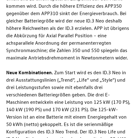
kommen wird. Durch die höhere Effizienz des APP350
gegenüber dem APP310 sinkt der Energieverbrauch. Bei
gleicher Batteriegröße wird der neue
ID.3 Neo
deshalb
höhere Reichweiten als der
ID.3
erzielen. APP ist übrigens
die Abkürzung für Axial Parallel Position – eine
achsparallele Anordnung der permanenterregten
Synchronmaschine; die Zahlen 350 und 550 spiegeln das
maximale Antriebsdrehmoment in Newtonmetern wider.
Neue Kombinationen.
Zum Start wird es den
ID.3 Neo
in
drei Ausstattungslinien
(„Trend“, „Life“ und „Style“) und
drei Leistungsstufen sowie mit ebenfalls drei
verschiedenen Batteriegrößen geben. Die drei E-
Maschinen entwickeln eine Leistung von 125 kW (170 PS)
,
140 kW (190 PS)
und 170 kW (231 PS)
. Die 125-kW-
Version ist an eine Batterie mit einem Energiegehalt von
50 kWh (netto) gekoppelt. Es ist die serienmäßige
Konfiguration des
ID.3 Neo
Trend. Der
ID.3 Neo
Life und