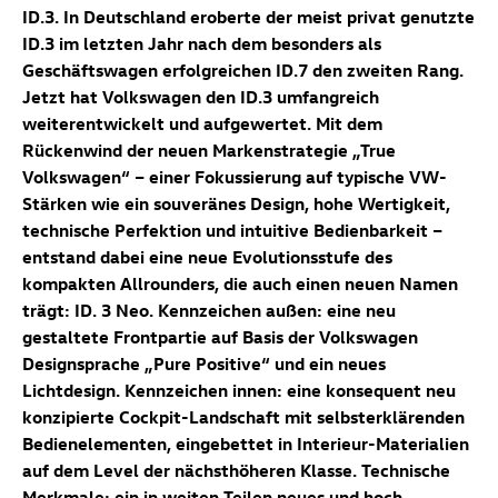
ID.3
. In Deutschland eroberte der meist privat genutzte
ID.3
im letzten Jahr nach dem besonders als
Geschäftswagen erfolgreichen
ID.7
den zweiten Rang.
Jetzt hat Volkswagen den
ID.3
umfangreich
weiterentwickelt und aufgewertet. Mit dem
Rückenwind der neuen Markenstrategie „True
Volkswagen“ – einer Fokussierung auf typische VW-
Stärken wie ein souveränes Design, hohe Wertigkeit,
technische Perfektion und intuitive Bedienbarkeit –
entstand dabei eine neue Evolutionsstufe des
kompakten Allrounders, die auch einen neuen Namen
trägt: ID. 3 Neo
. Kennzeichen außen: eine neu
gestaltete Frontpartie auf Basis der Volkswagen
Designsprache „Pure Positive“ und ein neues
Lichtdesign. Kennzeichen innen: eine konsequent neu
konzipierte Cockpit-Landschaft mit selbsterklärenden
Bedienelementen, eingebettet in Interieur-Materialien
auf dem Level der nächsthöheren Klasse. Technische
Merkmale: ein in weiten Teilen neues und hoch