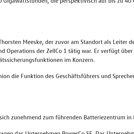
0 Gigawattstunden, die perspektivisch auf bis zu 4
t Thorsten Meeske, der zuvor am Standort als Leiter d
d Operations der ZellCo 1 tätig war. Er verfügt über
tätssicherungsfunktionen im Konzern.
ion die Funktion des Geschäftsführers und Sprechers
t sich zunehmend zum führenden Batteriezentrum in
gen das Unternehmen PowerCo SE. Das Unternehmen 