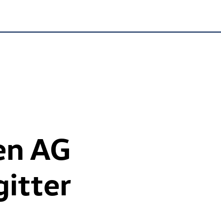
en AG
itter