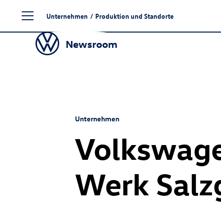
Zum
Unternehmen
/
Produktion und Standorte
Seiteninhalt
springen
Newsroom
Unternehmen
Volkswag
Werk Salzg