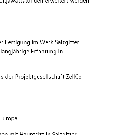
0 Gigawattstunden erweitert werden
er Fertigung im Werk Salzgitter
 langjährige Erfahrung in
 der Projektgesellschaft ZellCo
 Europa.
mit Hauptsitz in Salzgitter