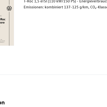
T-Roc
1,5 eTSI (110 kW/150 PS) - Energieverbrauc
Emissionen: kombiniert 137-125 g/km, CO₂-Klasse
on