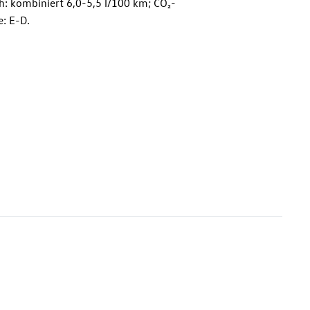
h: kombiniert 6,0-5,5 l/100 km; CO₂-
: E-D.