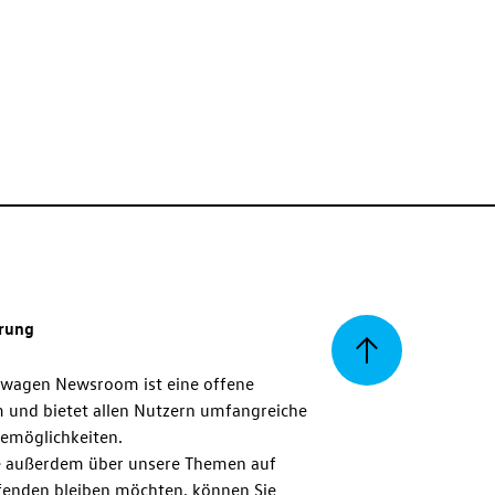
erung
Zurück
swagen Newsroom ist eine offene
m und bietet allen Nutzern umfangreiche
zum
emöglichkeiten.
 außerdem über unsere Themen auf
enden bleiben möchten, können Sie
Seitenanfang