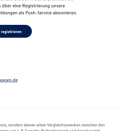
 über eine Registrierung unsere
ldungen als Push-Service abonnieren.
 registrieren
wagen.de
bots, sondern dienen allein Vergleichszwecken zwischen den
ter, wie z. B. Gewicht, Rollwiderstand und Aerodynamik