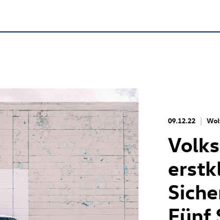
09.12.22
Wol
Volk
erstk
Siche
Fünf 