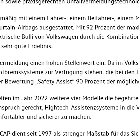
n sowie praxisgerechten Unfallvermeidungstechnolo
nmäßig mit einem Fahrer-, einem Beifahrer-, einem M
urtain-Airbags ausgestattet. Mit 92 Prozent der m
ektrische Bulli von Volkswagen durch die Kombinatio
 sehr gute Ergebnis.
vermeidung einen hohen Stellenwert ein. Da im Vol
otbremssysteme zur Verfügung stehen, die bei den Te
r Bewertung „Safety Assist“ 90 Prozent der möglich
lten im Jahr 2022 weitere vier Modelle die begehrt
spruch gerecht, Hightech-Assistenzsysteme in die
mfortabler und sicherer zu machen.
 dient seit 1997 als strenger Maßstab für das Sic