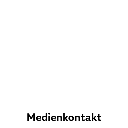
Er kann auf der Autoba
Blinkerhebel leicht an
auch wiederkehrende E
ID. Buzz
geht mit neuen 
die das Fahren noch k
Mehr erfahren
können. Volkswagen wi
Technologien frühzeiti
machen.
Medienkontakt