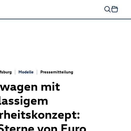
fsburg
Modelle
Pressemitteilung
swagen mit
lassigem
rheitskonzept:
Sterne von Euro