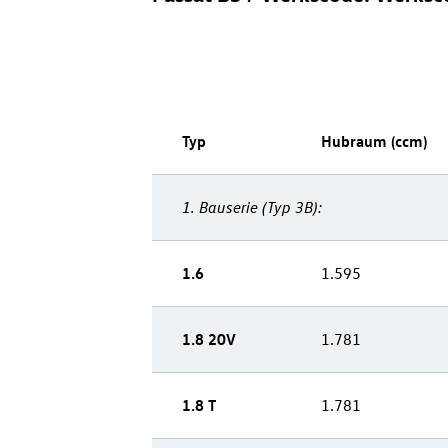
Typ
Hubraum (ccm)
1.
Bauserie
(Typ 3B):
1.6
1.595
1.8 20V
1.781
1.8 T
1.781