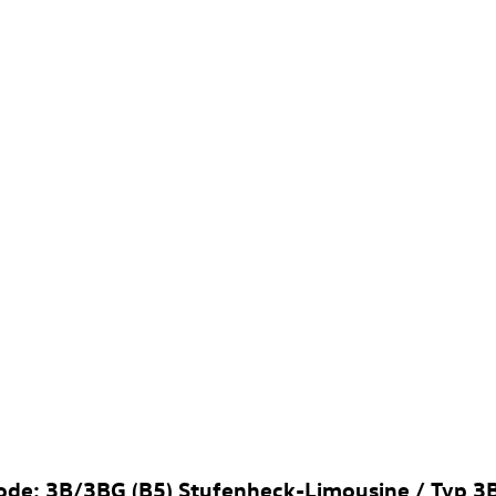
ode: 3B/3BG (B5) Stufenheck-Limousine / Typ 3