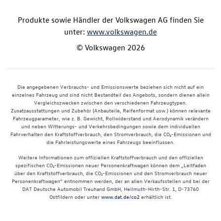
Produkte sowie Händler der Volkswagen AG finden Sie
unter:
www.volkswagen.de
© Volkswagen 2026
Die angegebenen Verbrauchs- und Emissionswerte beziehen sich nicht auf ein
einzelnes Fahrzeug und sind nicht Bestandteil des Angebots, sondern dienen allein
Vergleichszwecken zwischen den verschiedenen Fahrzeugtypen.
Zusatzausstattungen und Zubehör (Anbauteile, Reifenformat usw.) können relevante
Fahrzeugparameter, wie z. B. Gewicht, Rollwiderstand und Aerodynamik verändern
und neben Witterungs- und Verkehrsbedingungen sowie dem individuellen
Fahrverhalten den Kraftstoffverbrauch, den Stromverbrauch, die CO₂-Emissionen und
die Fahrleistungswerte eines Fahrzeugs beeinflussen.
Weitere Informationen zum offiziellen Kraftstoffverbrauch und den offiziellen
spezifischen CO₂-Emissionen neuer Personenkraftwagen können dem „Leitfaden
über den Kraftstoffverbrauch, die CO₂-Emissionen und den Stromverbrauch neuer
Personenkraftwagen“ entnommen werden, der an allen Verkaufsstellen und bei der
DAT Deutsche Automobil Treuhand GmbH, Hellmuth-Hirth-Str. 1, D-73760
Ostfildern oder unter
www.dat.de/co2
erhältlich ist.