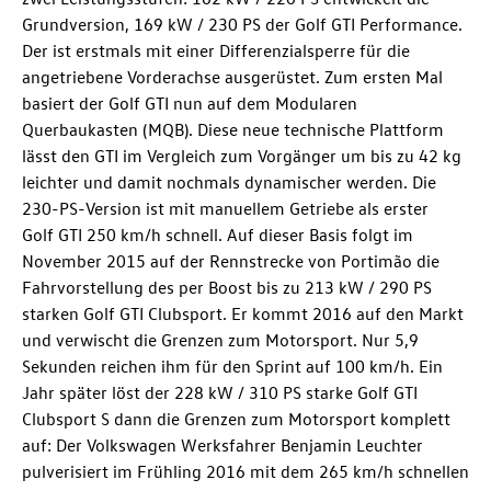
Grundversion
, 169 kW / 230 PS der
Golf GTI
Performance
.
Der ist erstmals mit einer Differenzialsperre für die
angetriebene Vorderachse ausgerüstet. Zum ersten Mal
basiert der
Golf GTI
nun auf dem Modularen
Querbaukasten (MQB). Diese neue technische Plattform
lässt den GTI im Vergleich zum Vorgänger um bis zu 42 kg
leichter und damit nochmals dynamischer werden. Die
230-PS-Version ist mit manuellem Getriebe als erster
Golf GTI
250 km/h schnell. Auf dieser Basis folgt im
November 2015 auf der Rennstrecke von Portimão die
Fahrvorstellung des per Boost bis zu 213 kW / 290 PS
starken
Golf GTI
Clubsport
. Er kommt 2016 auf den Markt
und verwischt die Grenzen zum Motorsport. Nur 5,9
Sekunden reichen ihm für den Sprint auf 100 km/h. Ein
Jahr später löst der 228 kW / 310 PS starke
Golf GTI
Clubsport S
dann die Grenzen zum Motorsport komplett
auf: Der Volkswagen Werksfahrer Benjamin Leuchter
pulverisiert im Frühling 2016 mit dem 265 km/h schnellen