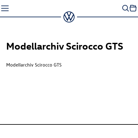
Zum
Seiteninhalt
springen
Modellarchiv Scirocco GTS
Modellarchiv Scirocco GTS