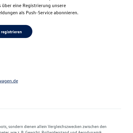
 über eine Registrierung unsere
ldungen als Push-Service abonnieren.
 registrieren
wagen.de
bots, sondern dienen allein Vergleichszwecken zwischen den
ter, wie z. B. Gewicht, Rollwiderstand und Aerodynamik