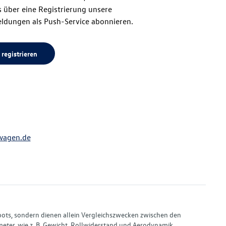
 über eine Registrierung unsere
ldungen als Push-Service abonnieren.
 registrieren
wagen.de
bots, sondern dienen allein Vergleichszwecken zwischen den
ter, wie z. B. Gewicht, Rollwiderstand und Aerodynamik