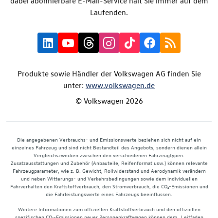
dabei abonnierbare E-Mail-Service hält Sie immer auf dem
Laufenden.
Produkte sowie Händler der Volkswagen AG finden Sie
unter:
www.volkswagen.de
© Volkswagen 2026
Die angegebenen Verbrauchs- und Emissionswerte beziehen sich nicht auf ein
einzelnes Fahrzeug und sind nicht Bestandteil des Angebots, sondern dienen allein
Vergleichszwecken zwischen den verschiedenen Fahrzeugtypen.
Zusatzausstattungen und Zubehör (Anbauteile, Reifenformat usw.) können relevante
Fahrzeugparameter, wie z. B. Gewicht, Rollwiderstand und Aerodynamik verändern
und neben Witterungs- und Verkehrsbedingungen sowie dem individuellen
Fahrverhalten den Kraftstoffverbrauch, den Stromverbrauch, die CO₂-Emissionen und
die Fahrleistungswerte eines Fahrzeugs beeinflussen.
Weitere Informationen zum offiziellen Kraftstoffverbrauch und den offiziellen
spezifischen CO₂-Emissionen neuer Personenkraftwagen können dem „Leitfaden