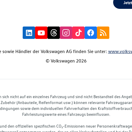
Jetzt
 sowie Händler der Volkswagen AG finden Sie unter:
www.volks
© Volkswagen 2026
ich nicht auf ein einzelnes Fahrzeug und sind nicht Bestandteil des Ange
Zubehör (Anbauteile, Reifenformat usw.) können relevante Fahrzeugparame
ingungen sowie dem individuellen Fahrverhalten den Kraftstoffverbrauch
Fahrleistungswerte eines Fahrzeugs beeinflussen.
 und den offiziellen spezifischen CO₂-Emissionen neuer Personenkraftwag
ftwagen“ entnommen werden, der an allen Verkaufsstellen und bei der D