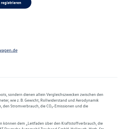
 registrieren
wagen.de
bots, sondern dienen allein Vergleichszwecken zwischen den
ter, wie z. B. Gewicht, Rollwiderstand und Aerodynamik
, den Stromverbrauch, die CO₂-Emissionen und die
en können dem „Leitfaden über den Kraftstoffverbrauch, die
AT Deutsche Automobil Treuhand GmbH, Hellmuth-Hirth-Str.