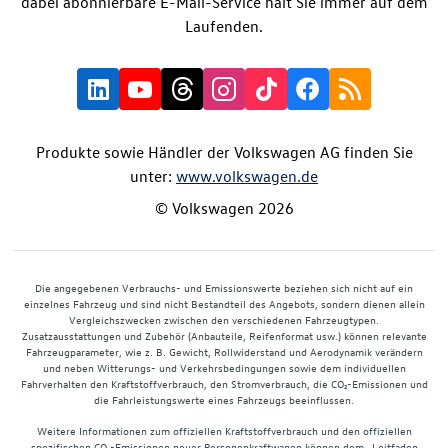
dabei abonnierbare E-Mail-Service hält Sie immer auf dem
Laufenden.
Produkte sowie Händler der Volkswagen AG finden Sie
unter:
www.volkswagen.de
© Volkswagen 2026
Die angegebenen Verbrauchs- und Emissionswerte beziehen sich nicht auf ein
einzelnes Fahrzeug und sind nicht Bestandteil des Angebots, sondern dienen allein
Vergleichszwecken zwischen den verschiedenen Fahrzeugtypen.
Zusatzausstattungen und Zubehör (Anbauteile, Reifenformat usw.) können relevante
Fahrzeugparameter, wie z. B. Gewicht, Rollwiderstand und Aerodynamik verändern
und neben Witterungs- und Verkehrsbedingungen sowie dem individuellen
Fahrverhalten den Kraftstoffverbrauch, den Stromverbrauch, die CO₂-Emissionen und
die Fahrleistungswerte eines Fahrzeugs beeinflussen.
Weitere Informationen zum offiziellen Kraftstoffverbrauch und den offiziellen
spezifischen CO₂-Emissionen neuer Personenkraftwagen können dem „Leitfaden