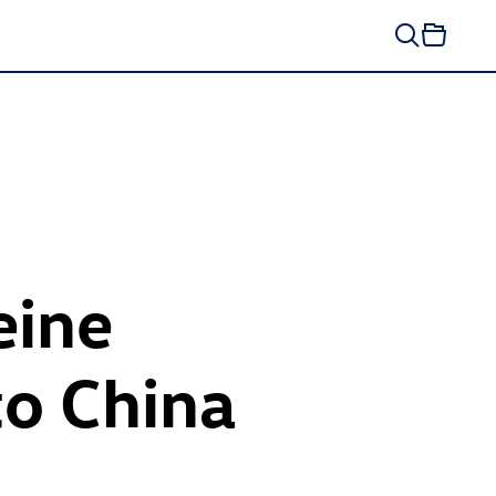
eine
to China