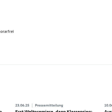
orarfrei
23.06.25
Pressemitteilung
10.0
n
Erst Weltpremiere, dann Klassensieg:
Aus