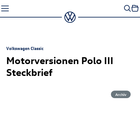
Zum
Seiteninhalt
springen
Volkswagen Classic
Motorversionen Polo III
Steckbrief
Archiv