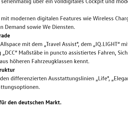
t serienmäßig über ein volldigitales Cockpit und m
mit modernen digitalen Features wie Wireless Char
on Demand sowie We Diensten.
rade
Allspace mit dem „Travel Assist", dem „IQ.LIGHT“ m
 „DCC“ Maßstäbe in puncto assistiertes Fahren, Sic
 aus höheren Fahrzeugklassen kennt.
ruktur
den differenzierten Ausstattungslinien „Life", „Ele
attungsoptionen.
für den deutschen Markt.