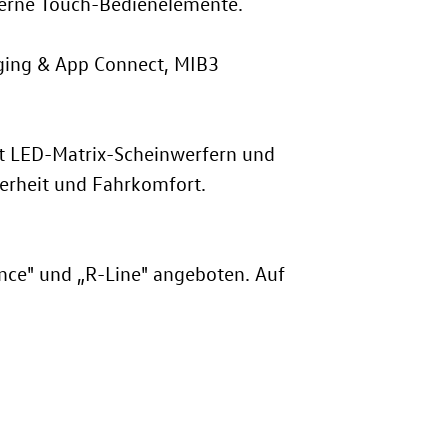
oderne Touch-Bedienelemente.
ging & App Connect, MIB3
it LED-Matrix-Scheinwerfern und
herheit und Fahrkomfort.
gance" und „R-Line" angeboten. Auf