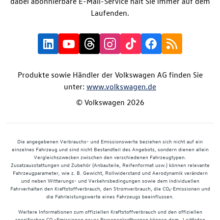
dabei abonnierbare E-Mail-Service hält Sie immer auf dem
Laufenden.
Produkte sowie Händler der Volkswagen AG finden Sie
unter:
www.volkswagen.de
© Volkswagen 2026
Die angegebenen Verbrauchs- und Emissionswerte beziehen sich nicht auf ein
einzelnes Fahrzeug und sind nicht Bestandteil des Angebots, sondern dienen allein
Vergleichszwecken zwischen den verschiedenen Fahrzeugtypen.
Zusatzausstattungen und Zubehör (Anbauteile, Reifenformat usw.) können relevante
Fahrzeugparameter, wie z. B. Gewicht, Rollwiderstand und Aerodynamik verändern
und neben Witterungs- und Verkehrsbedingungen sowie dem individuellen
Fahrverhalten den Kraftstoffverbrauch, den Stromverbrauch, die CO₂-Emissionen und
die Fahrleistungswerte eines Fahrzeugs beeinflussen.
Weitere Informationen zum offiziellen Kraftstoffverbrauch und den offiziellen
spezifischen CO₂-Emissionen neuer Personenkraftwagen können dem „Leitfaden