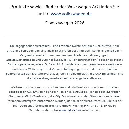
Produkte sowie Händler der Volkswagen AG finden Sie
unter:
www.volkswagen.de
© Volkswagen 2026
Die angegebenen Verbrauchs- und Emissionswerte beziehen sich nicht auf ein
einzelnes Fahrzeug und sind nicht Bestandteil des Angebots, sondern dienen allein
Vergleichszwecken zwischen den verschiedenen Fahrzeugtypen.
Zusatzausstattungen und Zubehör (Anbauteile, Reifenformat usw.) können relevante
Fahrzeugparameter, wie z. B. Gewicht, Rollwiderstand und Aerodynamik verändern
und neben Witterungs- und Verkehrsbedingungen sowie dem individuellen
Fahrverhalten den Kraftstoffverbrauch, den Stromverbrauch, die CO₂-Emissionen und
die Fahrleistungswerte eines Fahrzeugs beeinflussen.
Weitere Informationen zum offiziellen Kraftstoffverbrauch und den offiziellen
spezifischen CO₂-Emissionen neuer Personenkraftwagen können dem „Leitfaden
über den Kraftstoffverbrauch, die CO₂-Emissionen und den Stromverbrauch neuer
Personenkraftwagen“ entnommen werden, der an allen Verkaufsstellen und bei der
DAT Deutsche Automobil Treuhand GmbH, Hellmuth-Hirth-Str. 1, D-73760
Ostfildern oder unter
www.dat.de/co2
erhältlich ist.