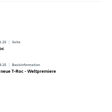
1.25
Seite
oc
8.25
Basisinformation
 neue
T-Roc
- Weltpremiere