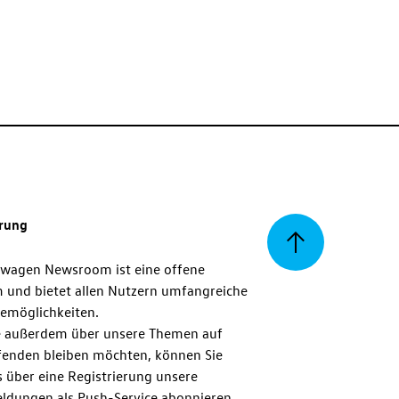
erung
Zurück
swagen Newsroom ist eine offene
m und bietet allen Nutzern umfangreiche
zum
emöglichkeiten.
 außerdem über unsere Themen auf
enden bleiben möchten, können Sie
Seitenanfang
 über eine Registrierung unsere
ldungen als Push-Service abonnieren.