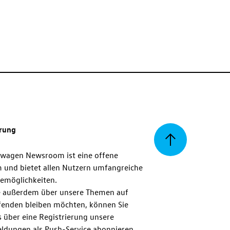
erung
Zurück
swagen Newsroom ist eine offene
m und bietet allen Nutzern umfangreiche
zum
emöglichkeiten.
 außerdem über unsere Themen auf
enden bleiben möchten, können Sie
Seitenanfang
 über eine Registrierung unsere
ldungen als Push-Service abonnieren.