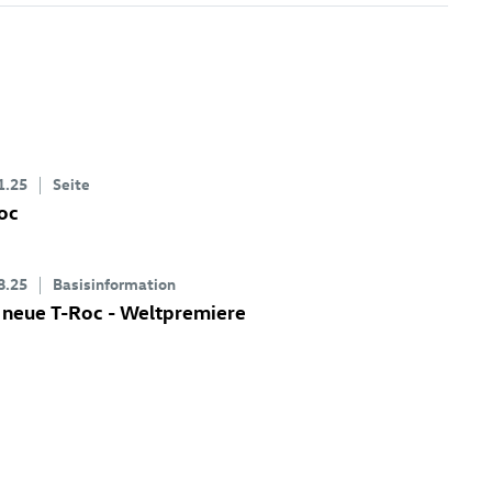
1.25
Seite
oc
8.25
Basisinformation
 neue
T-Roc
- Weltpremiere