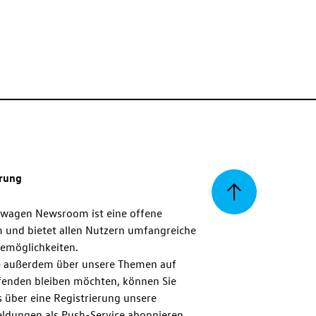
erung
Zurück
swagen Newsroom ist eine offene
m und bietet allen Nutzern umfangreiche
zum
emöglichkeiten.
 außerdem über unsere Themen auf
enden bleiben möchten, können Sie
Seitenanfang
 über eine Registrierung unsere
ldungen als Push-Service abonnieren.