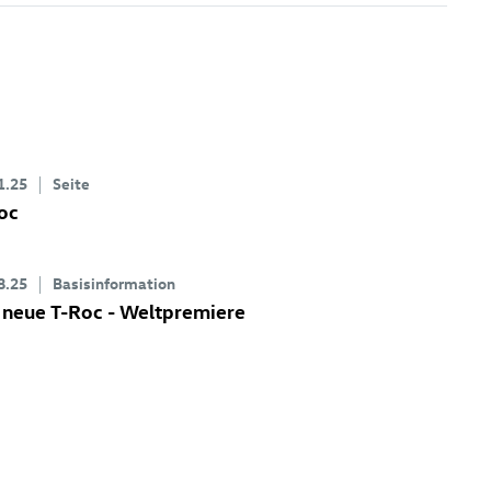
1.25
Seite
oc
8.25
Basisinformation
 neue
T-Roc
- Weltpremiere