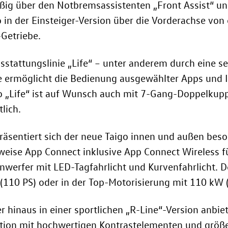
ßig über den Notbremsassistenten „Front Assist“ un
o in der Einsteiger-Version über die Vorderachse von
Getriebe
.
usstattungslinie „Life“ – unter anderem durch eine s
e ermöglicht die Bedienung ausgewählter Apps und I
go „Life“ ist auf Wunsch auch mit 7-Gang-Doppelkup
tlich.
 präsentiert sich der neue Taigo innen und außen bes
sweise App Connect inklusive App Connect Wireless 
nwerfer mit LED-Tagfahrlicht und Kurvenfahrlicht. De
(110 PS)
oder in der Top-Motorisierung mit 110 kW 
hinaus in einer sportlichen „R-Line“-Version anbiet
tion mit hochwertigen Kontrastelementen und größe