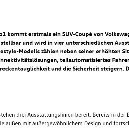
o1 kommt erstmals ein SUV-Coupé von Volkswag
estellbar und wird in vier unterschiedlichen Ausst
festyle-Modells zählen neben seiner erhöhten Si
Konnektivitätslösungen, teilautomatisiertes Fahre
eckentauglichkeit und die Sicherheit steigern. D
tehen drei Ausstattungslinien bereit: Bereits in der
e außen mit außergewöhnlichem Design und fortschri