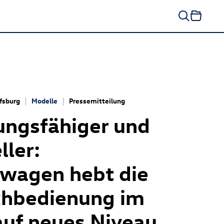
fsburg
Modelle
Pressemitteilung
ungsfähiger und
ller:
wagen hebt die
chbedienung im
auf neues Niveau