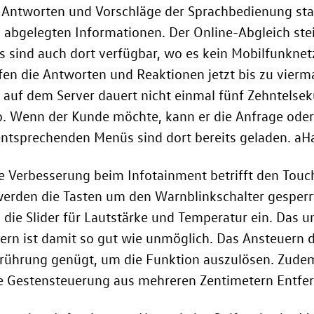
 Antworten und Vorschläge der Sprachbedienung st
 abgelegten Informationen. Der Online-Abgleich ste
os sind auch dort verfügbar, wo es kein Mobilfunknetz
fen die Antworten und Reaktionen jetzt bis zu viermal
e auf dem Server dauert nicht einmal fünf Zehntel
to. Wenn der Kunde möchte, kann er die Anfrage od
entsprechenden Menüs sind dort bereits geladen. aH
e Verbesserung beim Infotainment betrifft den Touc
erden die Tasten um den Warnblinkschalter gesperrt
h die Slider für Lautstärke und Temperatur ein. Das 
rn ist damit so gut wie unmöglich. Das Ansteuern d
Berührung genügt, um die Funktion auszulösen. Zudem
e Gestensteuerung aus mehreren Zentimetern Entfe