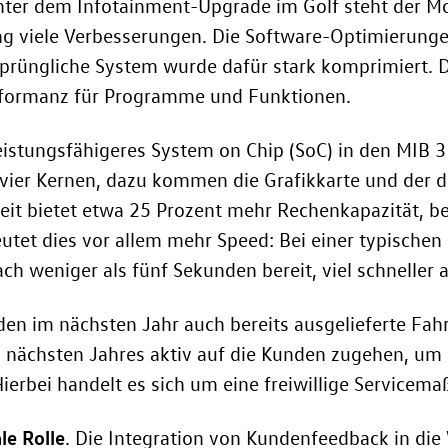
ter dem Infotainment-Upgrade im Golf steht der M
ung viele Verbesserungen. Die Software-Optimierungen
üngliche System wurde dafür stark komprimiert. Da
rformanz für Programme und Funktionen.
eistungsfähigeres System on Chip (SoC) in den MIB 3 
 vier Kernen, dazu kommen die Grafikkarte und der di
it bietet etwa 25 Prozent mehr Rechenkapazität, bei
utet dies vor allem mehr Speed: Bei einer typischen 
ch weniger als fünf Sekunden bereit, viel schneller a
en im nächsten Jahr auch bereits ausgelieferte Fah
 nächsten Jahres aktiv auf die Kunden zugehen, um 
ierbei handelt es sich um eine freiwillige Servicem
le Rolle
. Die Integration von Kundenfeedback in di