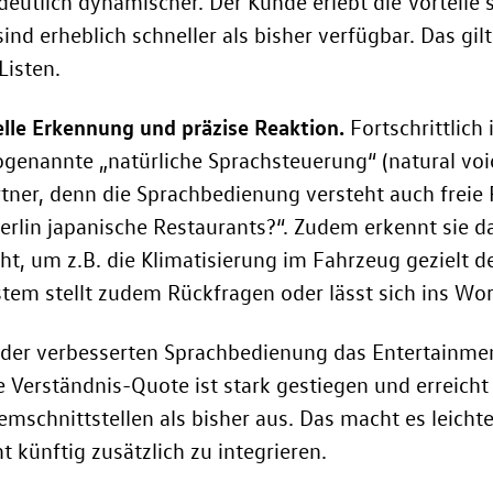
deutlich dynamischer. Der Kunde erlebt die Vorteile
nd erheblich schneller als bisher verfügbar. Das gi
Listen.
lle Erkennung und präzise Reaktion.
Fortschrittlich
genannte „natürliche Sprachsteuerung“ (natural voic
tner, denn die Sprachbedienung versteht auch freie
n Berlin japanische Restaurants?“. Zudem erkennt sie 
cht, um z.B. die Klimatisierung im Fahrzeug gezielt 
stem stellt zudem Rückfragen oder lässt sich ins Wort
der verbesserten Sprachbedienung das Entertainment
e Verständnis-Quote ist stark gestiegen und erreicht
schnittstellen als bisher aus. Das macht es leichte
 künftig zusätzlich zu integrieren.