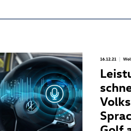
16.12.21
Wol
Leist
schne
Volks
Spra
Golf 