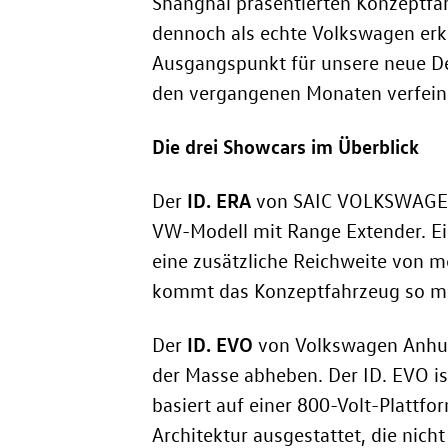
Shanghai präsentierten Konzeptfah
dennoch als echte Volkswagen erk
Ausgangspunkt für unsere neue Des
den vergangenen Monaten verfeiner
Die drei Showcars im Überblick
ID. ERA
Der
von SAIC VOLKSWAGEN, e
VW-Modell mit Range Extender. Ein
eine zusätzliche Reichweite von 
kommt das Konzeptfahrzeug so meh
ID. EVO
Der
von Volkswagen Anhui r
der Masse abheben. Der ID. EVO ist
basiert auf einer 800-Volt-Plattfo
Architektur ausgestattet, die nicht