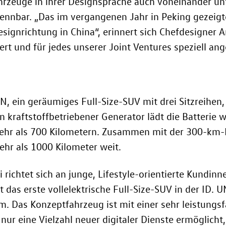
rzeuge in ihrer Designsprache auch voneinander unte
ennbar. „Das im vergangenen Jahr in Peking gezeig
ignrichtung in China“, erinnert sich Chefdesigner A
t und für jedes unserer Joint Ventures speziell ang
in geräumiges Full-Size-SUV mit drei Sitzreihen, g
 kraftstoffbetriebener Generator lädt die Batterie w
mehr als 700 Kilometern. Zusammen mit der 300-km
r als 1000 Kilometer weit.
ichtet sich an junge, Lifestyle-orientierte Kundinn
 das erste vollelektrische Full-Size-SUV in der
ID. 
rm. Das Konzeptfahrzeug ist mit einer sehr leistungs
 nur eine Vielzahl neuer digitaler Dienste ermöglicht