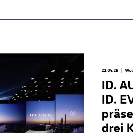
22.04.25
Wol
ID. A
ID. E
präse
drei 