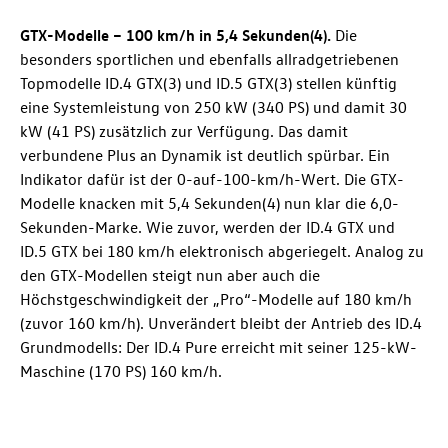
GTX-Modelle – 100 km/h in 5,4 Sekunden(4)
.
Die
besonders sportlichen und ebenfalls allradgetriebenen
Topmodelle
ID.4 GTX
(3) und
ID.5 GTX
(3) stellen künftig
eine Systemleistung von 250 kW (340 PS) und damit 30
kW (41 PS) zusätzlich zur Verfügung. Das damit
verbundene Plus an Dynamik ist deutlich spürbar. Ein
Indikator dafür ist der 0-auf-100-km/h-Wert. Die GTX-
Modelle knacken mit 5,4 Sekunden(4) nun klar die 6,0-
Sekunden-Marke. Wie zuvor, werden der
ID.4 GTX
und
ID.5 GTX
bei 180 km/h elektronisch abgeriegelt. Analog zu
den GTX-Modellen steigt nun aber auch die
Höchstgeschwindigkeit der „Pro“-Modelle auf 180 km/h
(zuvor 160 km/h). Unverändert bleibt der Antrieb des
ID.4
Grundmodells: Der
ID.4
Pure
erreicht mit seiner 125-kW-
Maschine (170 PS) 160 km/h.