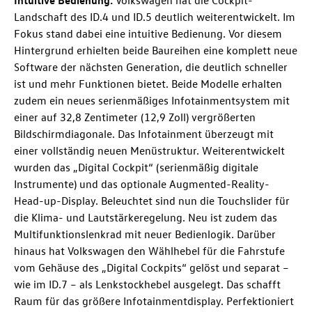
Intuitive Bedienung.
Volkswagen hat die Cockpit-
Landschaft des
ID.4
und
ID.5
deutlich weiterentwickelt. Im
Fokus stand dabei eine intuitive Bedienung. Vor diesem
Hintergrund erhielten beide Baureihen eine komplett neue
Software der nächsten Generation, die deutlich schneller
ist und mehr Funktionen bietet. Beide Modelle erhalten
zudem ein neues serienmäßiges Infotainmentsystem mit
einer auf 32,8 Zentimeter (12,9 Zoll) vergrößerten
Bildschirmdiagonale. Das Infotainment überzeugt mit
einer vollständig neuen Menüstruktur. Weiterentwickelt
wurden das „Digital Cockpit“ (serienmäßig digitale
Instrumente) und das optionale Augmented-Reality-
Head-up-Display. Beleuchtet sind nun die Touchslider für
die Klima- und Lautstärkeregelung. Neu ist zudem das
Multifunktionslenkrad mit neuer Bedienlogik. Darüber
hinaus hat Volkswagen den Wählhebel für die Fahrstufe
vom Gehäuse des „Digital Cockpits“ gelöst und separat –
wie im
ID.7
– als Lenkstockhebel ausgelegt. Das schafft
Raum für das größere Infotainmentdisplay. Perfektioniert