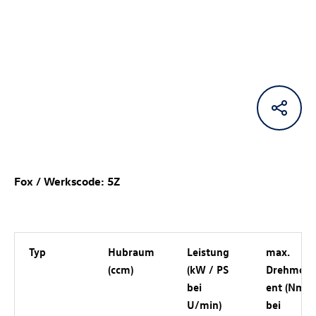
Fox / Werkscode: 5Z
Typ
Hubraum
Leistung
max.
(ccm)
(kW / PS
Drehmom
bei
ent (Nm
U/min)
bei