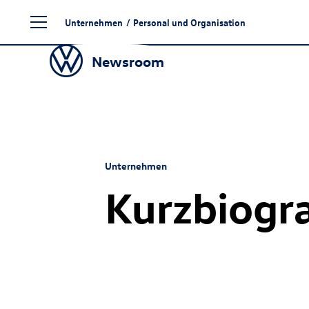
Zum
Unternehmen
/
Personal und Organisation
Seiteninhalt
springen
Newsroom
Unternehmen
Kurzbiogr