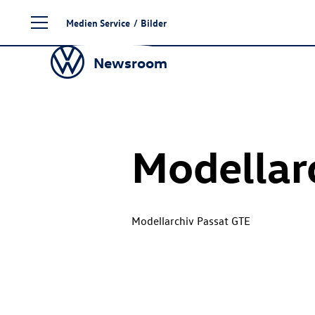
Zum
Medien Service
/
Bilder
Seiteninhalt
springen
Newsroom
Modellar
Modellarchiv Passat GTE