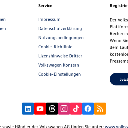
Service
Registri
gen
Impressum
Der Volk
Plattfor
nen
Datenschutzerklärung
Recherch
Nutzungsbedingungen
Wenn Sie
Cookie-Richtlinie
dem Lauf
kostenlos
Lizenzhinweise Dritter
Presseme
Volkswagen Konzern
Cookie-Einstellungen
Jetzt
 sowie Händler der Volkswagen AG finden Sie unter:
www.volks